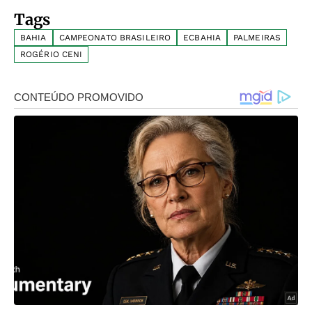
Tags
BAHIA
CAMPEONATO BRASILEIRO
ECBAHIA
PALMEIRAS
ROGÉRIO CENI