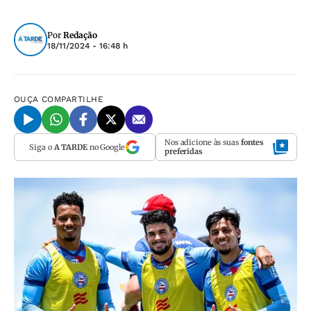
Por
Redação
18/11/2024 - 16:48 h
OUÇA
COMPARTILHE
Nos adicione às suas
fontes
Siga o
A TARDE
no Google
preferidas