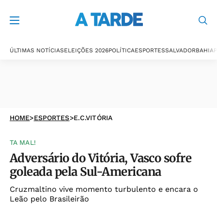
ÚLTIMAS NOTÍCIAS
ELEIÇÕES 2026
POLÍTICA
ESPORTES
SALVADOR
BAHIA
P
HOME
>
ESPORTES
>
E.C.VITÓRIA
TA MAL!
Adversário do Vitória, Vasco sofre
goleada pela Sul-Americana
Cruzmaltino vive momento turbulento e encara o
Leão pelo Brasileirão