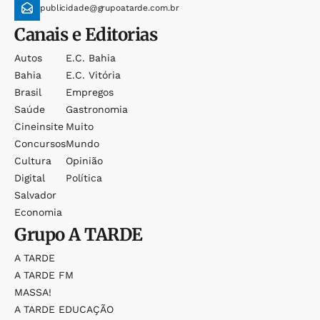
publicidade@grupoatarde.com.br
Canais e Editorias
Autos
E.c. Bahia
Bahia
E.c. Vitória
Brasil
Empregos
Saúde
Gastronomia
Cineinsite
Muito
Concursos
Mundo
Cultura
Opinião
Digital
Política
Salvador
Economia
Grupo
A TARDE
A TARDE
A TARDE FM
MASSA!
A TARDE EDUCAÇÃO