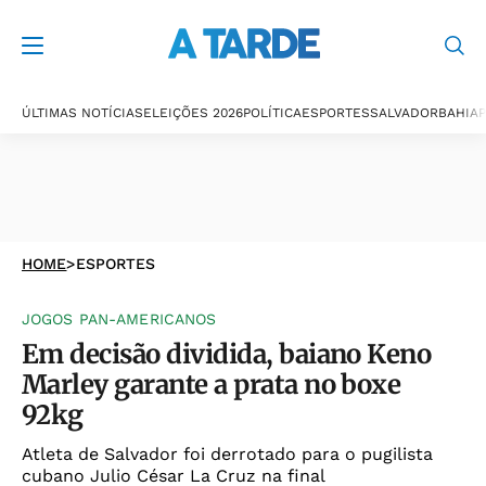
ÚLTIMAS NOTÍCIAS
ELEIÇÕES 2026
POLÍTICA
ESPORTES
SALVADOR
BAHIA
P
HOME
>
ESPORTES
JOGOS PAN-AMERICANOS
Em decisão dividida, baiano Keno
Marley garante a prata no boxe
92kg
Atleta de Salvador foi derrotado para o pugilista
cubano Julio César La Cruz na final