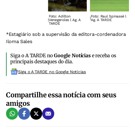
Foto: Adilton
Foto: Raul Spinassé l
F
|
|
|
Venegeroles l Ag. A
Ag. A TARDE
A
TARDE
*Estagiário sob a supervisão da editora-cordenadora
Iloma Sales
Siga o A TARDE no
Google Notícias
e receba os
principais destaques do dia.
Siga o A TARDE no Google Noticias
Compartilhe essa notícia com seus
amigos