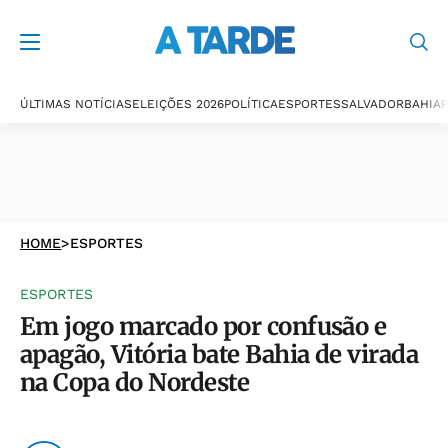
ÚLTIMAS NOTÍCIAS
ELEIÇÕES 2026
POLÍTICA
ESPORTES
SALVADOR
BAHIA
P
HOME
>
ESPORTES
ESPORTES
Em jogo marcado por confusão e
apagão, Vitória bate Bahia de virada
na Copa do Nordeste