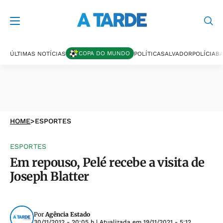
COPA DO MUNDO
ÚLTIMAS NOTÍCIAS
POLÍTICA
SALVADOR
POLÍCIA
BA
HOME
>
ESPORTES
ESPORTES
Em repouso, Pelé recebe a visita de
Joseph Blatter
Por
Agência Estado
30/11/2012 - 20:05 h
| Atualizada em
19/11/2021 - 5:12