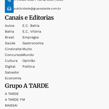
publicidade@grupoatarde.com.br
Canais e Editorias
Autos
E.c. Bahia
Bahia
E.c. Vitória
Brasil
Empregos
Saúde
Gastronomia
Cineinsite
Muito
Concursos
Mundo
Cultura
Opinião
Digital
Política
Salvador
Economia
Grupo
A TARDE
A TARDE
A TARDE FM
MASSA!