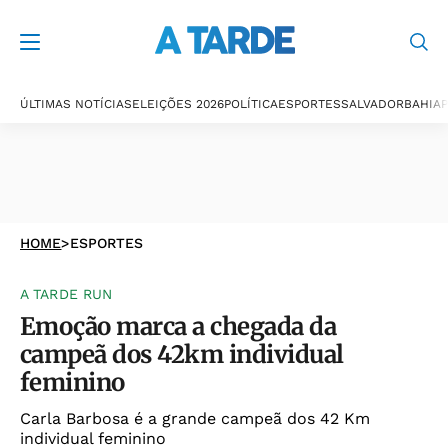
ÚLTIMAS NOTÍCIAS
ELEIÇÕES 2026
POLÍTICA
ESPORTES
SALVADOR
BAHIA
P
HOME
>
ESPORTES
A TARDE RUN
Emoção marca a chegada da
campeã dos 42km individual
feminino
Carla Barbosa é a grande campeã dos 42 Km
individual feminino