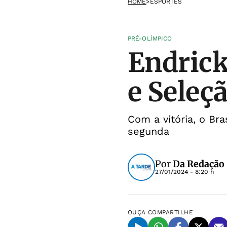
HOME
>
ESPORTES
PRÉ-OLÍMPICO
Endric
e Sele
Com a vitória, o Br
segunda
Por
Da Redação
27/01/2024 - 8:20 h
OUÇA
COMPARTILHE