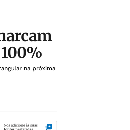
 marcam
m 100%
drangular na próxima
Nos adicione às suas
fontes preferidas