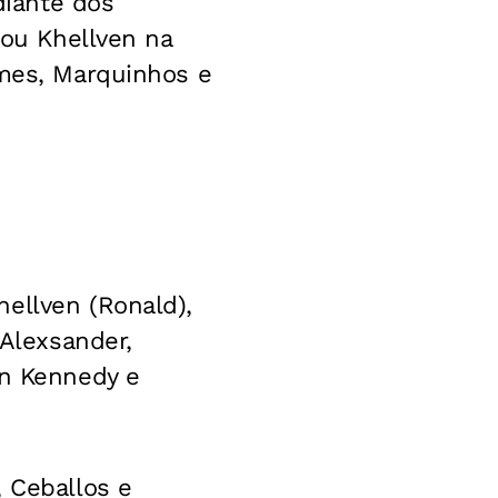
iante dos
lou Khellven na
omes, Marquinhos e
ellven (Ronald),
 Alexsander,
hn Kennedy e
, Ceballos e