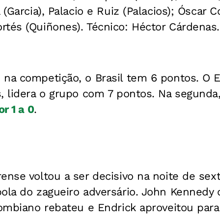
 (Garcia), Palacio e Ruiz (Palacios); Óscar C
rtés (Quiñones). Técnico: Héctor Cárdenas.
 na competição, o Brasil tem 6 pontos. O 
, lidera o grupo com 7 pontos. Na segunda
or 1 a 0
.
ense voltou a ser decisivo na noite de sex
ola do zagueiro adversário. John Kennedy 
lombiano rebateu e Endrick aproveitou para 