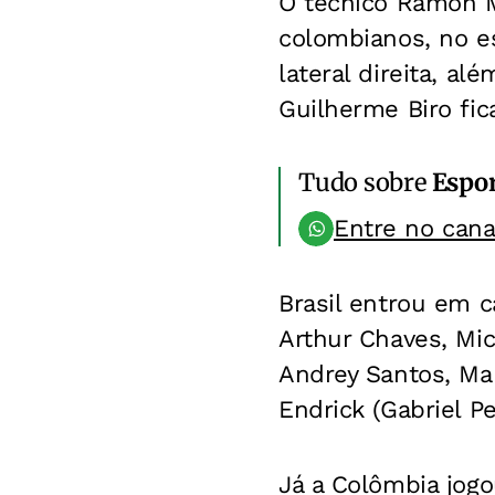
O técnico Ramon M
colombianos, no es
lateral direita, a
Guilherme Biro fi
Tudo sobre
Espo
Entre no can
Brasil entrou em 
Arthur Chaves, Mic
Andrey Santos, Mar
Endrick (Gabriel P
Já a Colômbia jogo