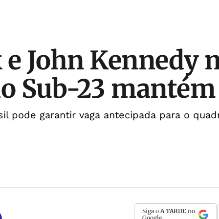
k e John Kennedy
ção Sub-23 manté
asil pode garantir vaga antecipada para o qua
Siga o
A TARDE
no
Google