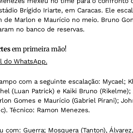
enezes mexeu no time para o confronto d
tádio Brígido Iriarte, em Caracas. Ele esca
lém de Marlon e Maurício no meio. Bruno G
caram no banco de reservas.
rtes
em primeira mão!
al do WhatsApp.
campo com a seguinte escalação: Mycael; Kh
hel (Luan Patrick) e Kaiki Bruno (Rikelme);
lon Gomes e Maurício (Gabriel Pirani); Jo
ec). Técnico: Ramon Menezes.
u com: Guerra; Mosquera (Tanton), Álvarez