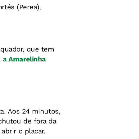
ortés (Perea),
Equador, que tem
,
a Amarelinha
ta. Aos 24 minutos,
chutou de fora da
abrir o placar.