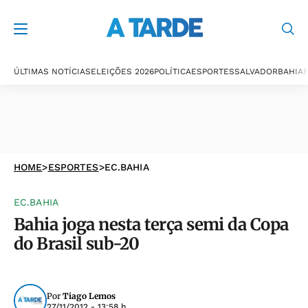
ÚLTIMAS NOTÍCIAS
ELEIÇÕES 2026
POLÍTICA
ESPORTES
SALVADOR
BAHIA
P
HOME
>
ESPORTES
>
EC.BAHIA
EC.BAHIA
Bahia joga nesta terça semi da Copa
do Brasil sub-20
Por
Tiago Lemos
27/11/2012 - 13:58 h