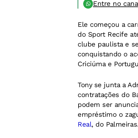
Entre no can
Ele começou a car
do Sport Recife at
clube paulista e s
conquistando o ace
Criciúma e Portugu
Tony se junta a Ad
contratações do B
podem ser anuncia
empréstimo o zagu
Real
, do Palmeiras