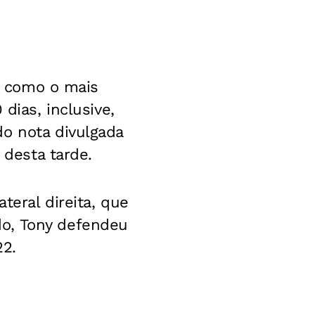
ny como o mais
dias, inclusive,
do nota divulgada
 desta tarde.
teral direita, que
do, Tony defendeu
22.