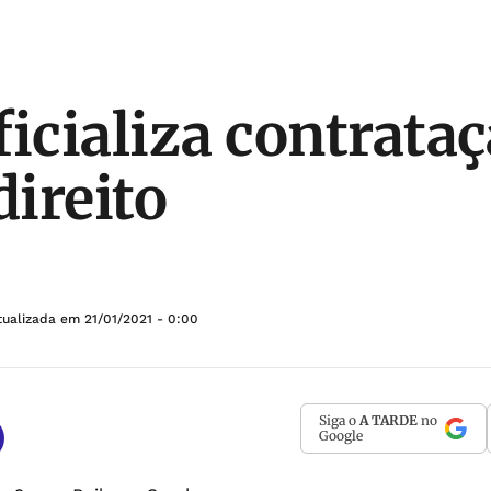
ficializa contrata
direito
tualizada em
21/01/2021 - 0:00
Siga o
A TARDE
no
Google