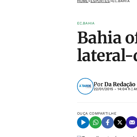
HOME
>
ESPORTES
>
EC.BAHIA
EC.BAHIA
Bahia o
lateral-
Por
Da Redação
22/01/2015 - 14:04 h
| A
OUÇA
COMPARTILHE