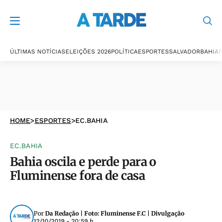
ÚLTIMAS NOTÍCIAS
ELEIÇÕES 2026
POLÍTICA
ESPORTES
SALVADOR
BAHIA
P
HOME
>
ESPORTES
>
EC.BAHIA
EC.BAHIA
Bahia oscila e perde para o
Fluminense fora de casa
Por
Da Redação | Foto: Fluminense F.C | Divulgação
12/10/2019 - 20:59 h