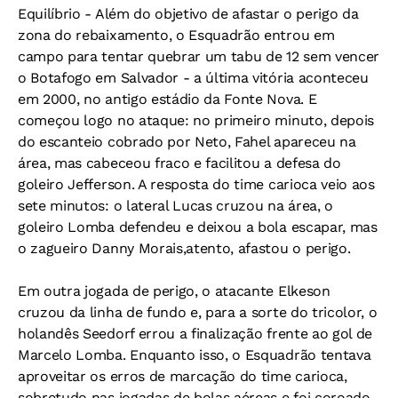
Equilíbrio -
Além do objetivo de afastar o perigo da
zona do rebaixamento, o Esquadrão entrou em
campo para tentar quebrar um tabu de 12 sem vencer
o Botafogo em Salvador - a última vitória aconteceu
em 2000, no antigo estádio da Fonte Nova. E
começou logo no ataque: no primeiro minuto, depois
do escanteio cobrado por Neto, Fahel apareceu na
área, mas cabeceou fraco e facilitou a defesa do
goleiro Jefferson. A resposta do time carioca veio aos
sete minutos: o lateral Lucas cruzou na área, o
goleiro Lomba defendeu e deixou a bola escapar, mas
o zagueiro Danny Morais,atento, afastou o perigo.
Em outra jogada de perigo, o atacante Elkeson
cruzou da linha de fundo e, para a sorte do tricolor, o
holandês Seedorf errou a finalização frente ao gol de
Marcelo Lomba. Enquanto isso, o Esquadrão tentava
aproveitar os erros de marcação do time carioca,
sobretudo nas jogadas de bolas aéreas e foi coroado