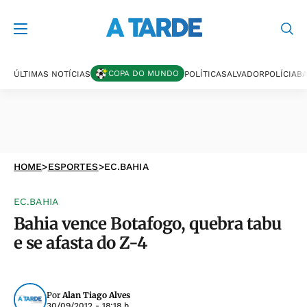
COPA DO MUNDO
ÚLTIMAS NOTÍCIAS
POLÍTICA
SALVADOR
POLÍCIA
BA
HOME
>
ESPORTES
>
EC.BAHIA
EC.BAHIA
Bahia vence Botafogo, quebra tabu
e se afasta do Z-4
Por
Alan Tiago Alves
30/09/2012 - 18:18 h