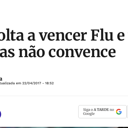
lta a vencer Flu e 
mas não convence
a
tualizada em
22/04/2017 - 18:52
Siga o
A TARDE
no
Google