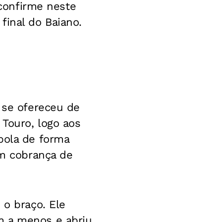
 confirme neste
final do Baiano.
 se ofereceu de
 Touro, logo aos
bola de forma
em cobrança de
 o braço. Ele
m a menos e abriu