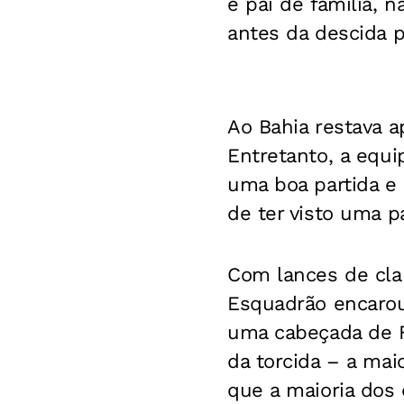
é pai de família, 
antes da descida pa
Ao Bahia restava a
Entretanto, a equi
uma boa partida e
de ter visto uma p
Com lances de clar
Esquadrão encarou
uma cabeçada de F
da torcida – a mai
que a maioria dos