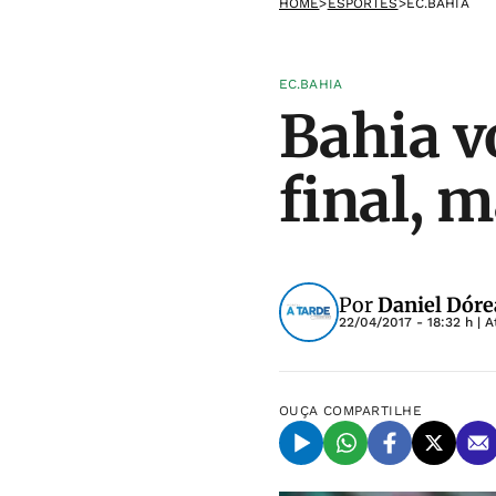
HOME
>
ESPORTES
>
EC.BAHIA
EC.BAHIA
Bahia vo
final, 
Por
Daniel Dóre
22/04/2017 - 18:32 h
| A
OUÇA
COMPARTILHE