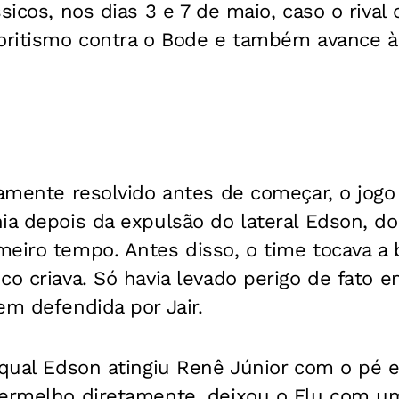
ssicos, nos dias 3 e 7 de maio, caso o rival
oritismo contra o Bode e também avance à 
camente resolvido antes de começar, o jogo
ia depois da expulsão do lateral Edson, do
eiro tempo. Antes disso, o time tocava a 
co criava. Só havia levado perigo de fato 
em defendida por Jair.
 qual Edson atingiu Renê Júnior com o pé e
vermelho diretamente, deixou o Flu com u