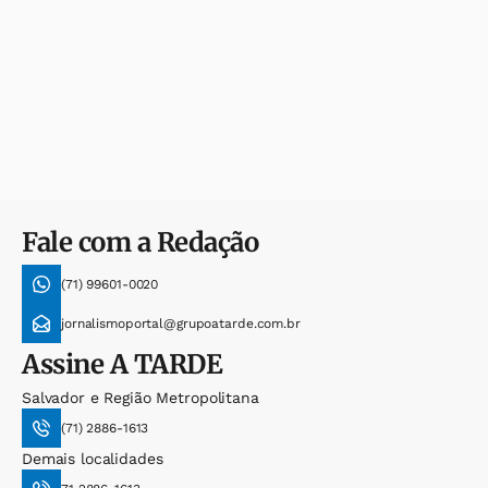
Fale com a Redação
(71) 99601-0020
jornalismoportal@grupoatarde.com.br
Assine
A TARDE
Salvador e Região Metropolitana
(71) 2886-1613
Demais localidades