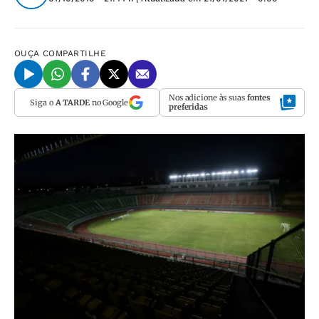
OUÇA
COMPARTILHE
Nos adicione às suas
fontes
Siga o
A TARDE
no Google
preferidas