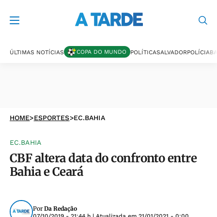
COPA DO MUNDO
ÚLTIMAS NOTÍCIAS
POLÍTICA
SALVADOR
POLÍCIA
BA
HOME
>
ESPORTES
>
EC.BAHIA
EC.BAHIA
CBF altera data do confronto entre
Bahia e Ceará
Por
Da Redação
07/10/2019 - 21:44 h
| Atualizada em
21/01/2021 - 0:00