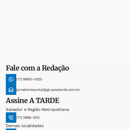
Fale com a Redação
(71) 99601-0020
jornalismoportal@grupoatarde.com.br
Assine
A TARDE
Salvador e Região Metropolitana
(71) 2886-1613
Demais localidades