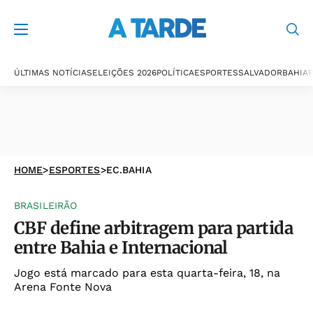
ÚLTIMAS NOTÍCIAS
ELEIÇÕES 2026
POLÍTICA
ESPORTES
SALVADOR
BAHIA
P
HOME
>
ESPORTES
>
EC.BAHIA
BRASILEIRÃO
CBF define arbitragem para partida
entre Bahia e Internacional
Jogo está marcado para esta quarta-feira, 18, na
Arena Fonte Nova