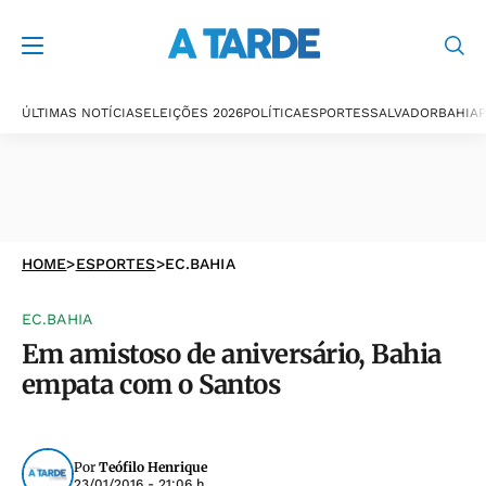
ÚLTIMAS NOTÍCIAS
ELEIÇÕES 2026
POLÍTICA
ESPORTES
SALVADOR
BAHIA
P
HOME
>
ESPORTES
>
EC.BAHIA
EC.BAHIA
Em amistoso de aniversário, Bahia
empata com o Santos
Por
Teófilo Henrique
23/01/2016 - 21:06 h