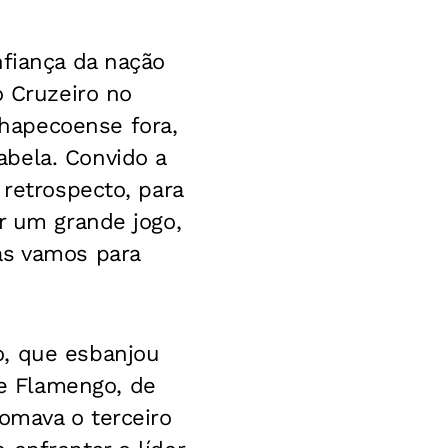
nfiança da nação
o Cruzeiro no
hapecoense fora,
bela. Convido a
 retrospecto, para
r um grande jogo,
as vamos para
o, que esbanjou
e Flamengo, de
omava o terceiro