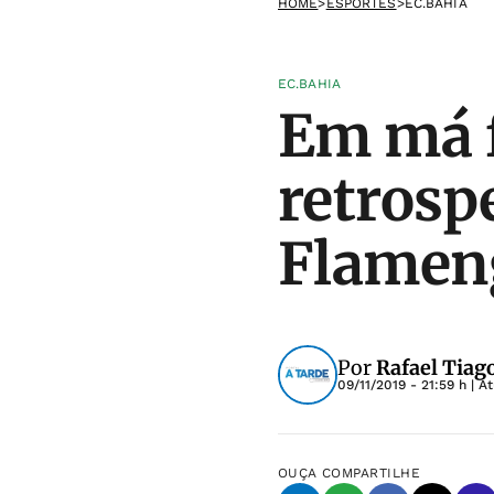
HOME
>
ESPORTES
>
EC.BAHIA
EC.BAHIA
Em má f
retrosp
Flamen
Por
Rafael Tiag
09/11/2019 - 21:59 h
| A
OUÇA
COMPARTILHE