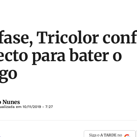
ase, Tricolor conf
ecto para bater o
go
o Nunes
tualizada em
10/11/2019 - 7:27
Siga o
A TARDE
no