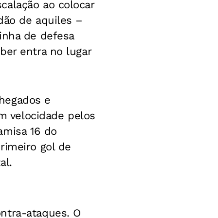
calação ao colocar
dão de aquiles –
inha de defesa
ber entra no lugar
chegados e
em velocidade pelos
amisa 16 do
rimeiro gol de
al.
ntra-ataques. O