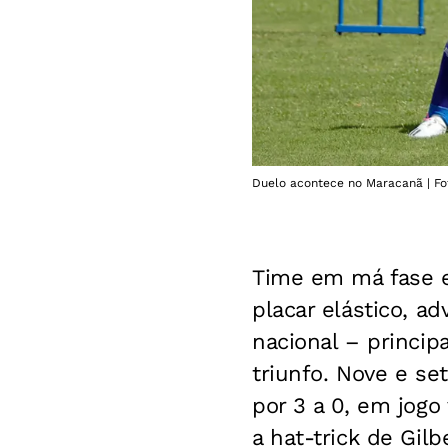
Duelo acontece no Maracanã | Foto
Time em má fase e
placar elástico, a
nacional – princip
triunfo. Nove e s
por 3 a 0, em jogo
a hat-trick de Gil