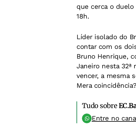
que cerca o duelo 
18h.
Líder isolado do B
contar com os doi
Bruno Henrique, co
Janeiro nesta 32ª 
vencer, a mesma se
Mera coincidência
Tudo sobre
EC.B
Entre no can