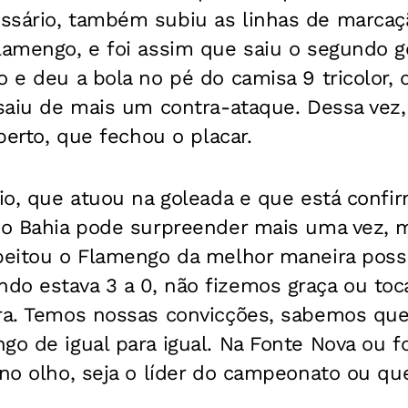
ssário, também subiu as linhas de marcaç
lamengo, e foi assim que saiu o segundo go
o e deu a bola no pé do camisa 9 tricolor
 saiu de mais um contra-ataque. Dessa vez,
lberto, que fechou o placar.
vio, que atuou na goleada e que está confi
e o Bahia pode surpreender mais uma vez,
peitou o Flamengo da melhor maneira possí
do estava 3 a 0, não fizemos graça ou to
ora. Temos nossas convicções, sabemos q
go de igual para igual. Na Fonte Nova ou f
 no olho, seja o líder do campeonato ou qu