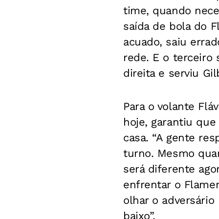
time, quando nece
saída de bola do F
acuado, saiu errad
rede. E o terceiro
direita e serviu Gi
Para o volante Flá
hoje, garantiu qu
casa. “A gente res
turno. Mesmo quan
será diferente ag
enfrentar o Flamen
olhar o adversário
baixo”.