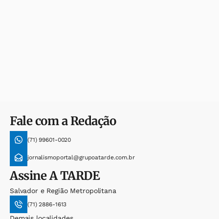
Fale com a Redação
(71) 99601-0020
jornalismoportal@grupoatarde.com.br
Assine
A TARDE
Salvador e Região Metropolitana
(71) 2886-1613
Demais localidades