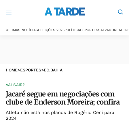
ÚLTIMAS NOTÍCIAS
ELEIÇÕES 2026
POLÍTICA
ESPORTES
SALVADOR
BAHIA
P
HOME
>
ESPORTES
>
EC.BAHIA
VAI SAIR?
Jacaré segue em negociações com
clube de Enderson Moreira; confira
Atleta não está nos planos de Rogério Ceni para
2024