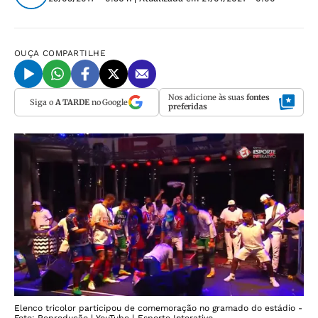
OUÇA
COMPARTILHE
Nos adicione às suas
fontes
Siga o
A TARDE
no Google
preferidas
Elenco tricolor participou de comemoração no gramado do estádio -