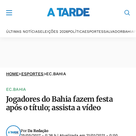
ÚLTIMAS NOTÍCIAS
ELEIÇÕES 2026
POLÍTICA
ESPORTES
SALVADOR
BAHIA
P
HOME
>
ESPORTES
>
EC.BAHIA
EC.BAHIA
Jogadores do Bahia fazem festa
após o título; assista a vídeo
Por
Da Redação
25/05/2017 - 0:36 h
| Atualizada em
21/01/2021 - 0:00