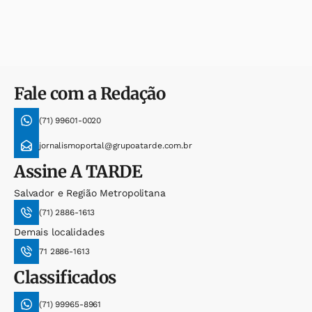
Fale com a Redação
(71) 99601-0020
jornalismoportal@grupoatarde.com.br
Assine
A TARDE
Salvador e Região Metropolitana
(71) 2886-1613
Demais localidades
71 2886-1613
Classificados
(71) 99965-8961