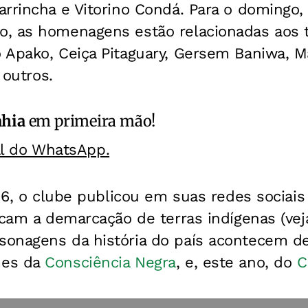
rrincha e Vitorino Condá. Para o domingo, 
, as homenagens estão relacionadas aos 
 Apako, Ceiça Pitaguary, Gersem Baniwa, M
 outros.
ahia
em primeira mão!
al do WhatsApp.
 16, o clube publicou em suas redes socia
icam a demarcação de terras indígenas (veja
onagens da história do país acontecem d
mes da
Consciência Negra
, e, este ano, do
C