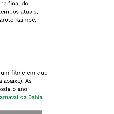
na final do
tempos atuais,
aroto Kaimbé,
is um filme em que
 abaixo). As
esde o ano
arnaval da Bahia
.