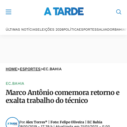
ÚLTIMAS NOTÍCIAS
ELEIÇÕES 2026
POLÍTICA
ESPORTES
SALVADOR
BAHIA
P
HOME
>
ESPORTES
>
EC.BAHIA
EC.BAHIA
Marco Antônio comemora retorno e
exalta trabalho do técnico
Por
Alex Torres* | Foto: Felipe Oliveira | EC Bahia
18/10/2019 - 17:39 h
| Atualizada em
21/01/2021 - 0:00