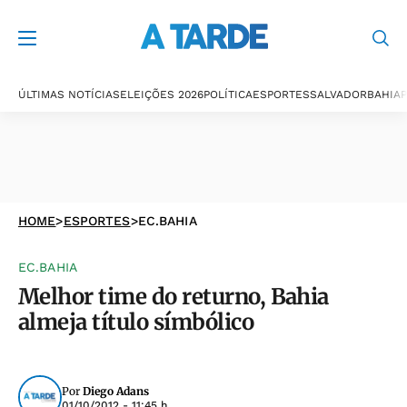
ÚLTIMAS NOTÍCIAS
ELEIÇÕES 2026
POLÍTICA
ESPORTES
SALVADOR
BAHIA
P
HOME
>
ESPORTES
>
EC.BAHIA
EC.BAHIA
Melhor time do returno, Bahia
almeja título símbólico
Por
Diego Adans
01/10/2012 - 11:45 h