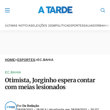
ÚLTIMAS NOTÍCIAS
ELEIÇÕES 2026
POLÍTICA
ESPORTES
SALVADOR
BAHIA
P
HOME
>
ESPORTES
>
EC.BAHIA
EC.BAHIA
Otimista, Jorginho espera contar
com meias lesionados
Por
Da Redação
28/09/2012 - 19:56 h
| Atualizada em
28/09/2012 - 20:07