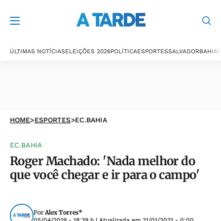
ÚLTIMAS NOTÍCIAS
ELEIÇÕES 2026
POLÍTICA
ESPORTES
SALVADOR
BAHIA
P
HOME
>
ESPORTES
>
EC.BAHIA
EC.BAHIA
Roger Machado: 'Nada melhor do
que você chegar e ir para o campo'
Por
Alex Torres*
05/04/2019 - 18:39 h
| Atualizada em
21/01/2021 - 0:00