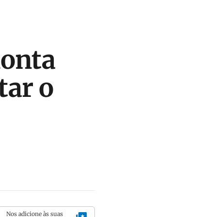
monta
tar o
Nos adicione às suas