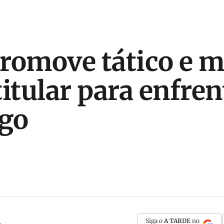
romove tático e 
itular para enfren
go
Siga o
A TARDE
no