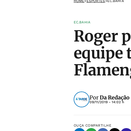
HOME
>
ESPORTES
>
EC.BAHIA
EC.BAHIA
Roger p
equipe t
Flamen
Por
Da Redação
09/11/2019 - 14:02 h
OUÇA
COMPARTILHE