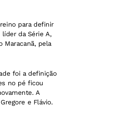
eino para definir
líder da Série A,
o Maracanã, pela
de foi a definição
es no pé ficou
novamente. A
Gregore e Flávio.