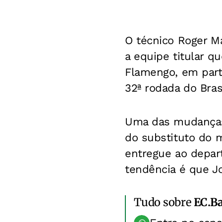
O técnico Roger M
a equipe titular q
Flamengo, em parti
32ª rodada do Brasi
Uma das mudanças q
do substituto do 
entregue ao depar
tendência é que Jo
Tudo sobre
EC.B