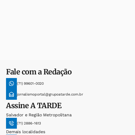
Fale com a Redação
(71) 99601-0020
jornalismoportal@grupoatarde.com.br
Assine
A TARDE
Salvador e Região Metropolitana
(71) 2886-1613
Demais localidades