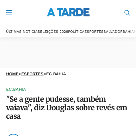
ÚLTIMAS NOTÍCIAS
ELEIÇÕES 2026
POLÍTICA
ESPORTES
SALVADOR
BAHIA
P
HOME
>
ESPORTES
>
EC.BAHIA
EC.BAHIA
"Se a gente pudesse, também
vaiava", diz Douglas sobre revés em
casa