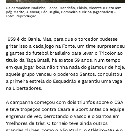
Os campeões: Nadinho, Leone, Henricão, Flávio, Vicente e Beto (em
pé); Marito, Alencar, Léo Briglia, Bombeiro e Biriba (agachados) -
Foto: Reprodução
1959 é do Bahia. Mas, para que o torcedor pudesse
gritar isso a cada jogo na Fonte, um time surpreendeu
gigantes do futebol brasileiro para levar o Tricolor ao
título da Taça Brasil, há exatos 59 anos. Num tempo
em que jogar bola não tinha nada do glamour de hoje,
aquele grupo venceu o poderoso Santos, conquistou
a primeira estrela do Esquadrão e garantiu uma vaga
na Libertadores.
A campanha começou com dois triunfos sobre o CSA
e teve tropeços contra Ceará e Sport antes da equipe
engrenar de vez, derrotando o Vasco e o Santos em
‘melhores de três’. O torneio teve ainda outros
grandes clubes, como o São Paulo, o Atlético-MG e o