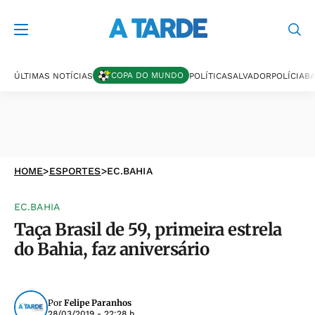
COPA DO MUNDO
ÚLTIMAS NOTÍCIAS
POLÍTICA
SALVADOR
POLÍCIA
BA
HOME
>
ESPORTES
>
EC.BAHIA
EC.BAHIA
Taça Brasil de 59, primeira estrela
do Bahia, faz aniversário
Por
Felipe Paranhos
28/03/2019 - 22:28 h