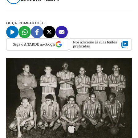
OUÇA
COMPARTILHE
Nos adicione às suas
fontes
Siga o
A TARDE
no Google
preferidas