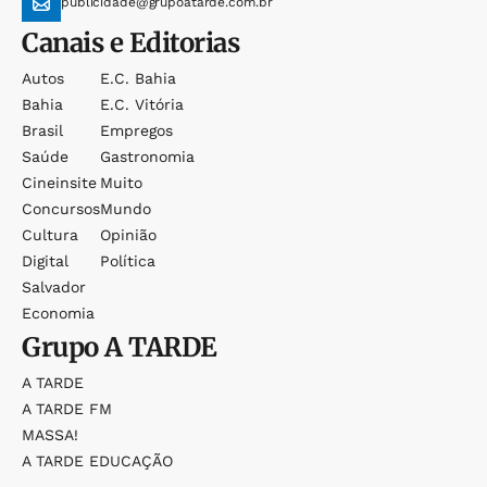
publicidade@grupoatarde.com.br
Canais e Editorias
Autos
E.c. Bahia
Bahia
E.c. Vitória
Brasil
Empregos
Saúde
Gastronomia
Cineinsite
Muito
Concursos
Mundo
Cultura
Opinião
Digital
Política
Salvador
Economia
Grupo
A TARDE
A TARDE
A TARDE FM
MASSA!
A TARDE EDUCAÇÃO