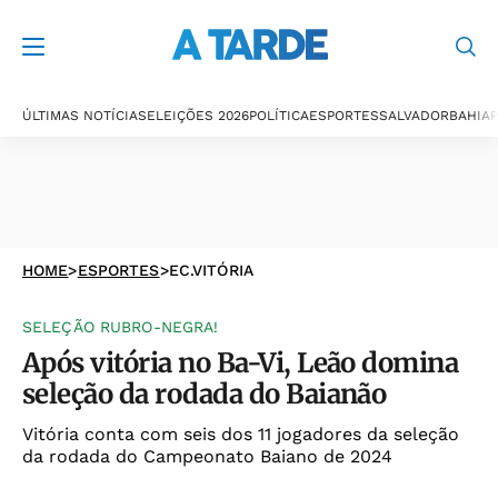
ÚLTIMAS NOTÍCIAS
ELEIÇÕES 2026
POLÍTICA
ESPORTES
SALVADOR
BAHIA
P
HOME
>
ESPORTES
>
EC.VITÓRIA
SELEÇÃO RUBRO-NEGRA!
Após vitória no Ba-Vi, Leão domina
seleção da rodada do Baianão
Vitória conta com seis dos 11 jogadores da seleção
da rodada do Campeonato Baiano de 2024