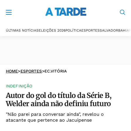
ÚLTIMAS NOTÍCIAS
ELEIÇÕES 2026
POLÍTICA
ESPORTES
SALVADOR
BAHIA
P
HOME
>
ESPORTES
>
EC.VITÓRIA
INDEFINIÇÃO
Autor do gol do título da Série B,
Welder ainda não definiu futuro
"Não parei para conversar ainda", revelou o
atacante que pertence ao Jacuipense