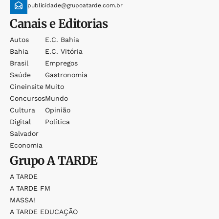
publicidade@grupoatarde.com.br
Canais e Editorias
Autos
E.c. Bahia
Bahia
E.c. Vitória
Brasil
Empregos
Saúde
Gastronomia
Cineinsite
Muito
Concursos
Mundo
Cultura
Opinião
Digital
Política
Salvador
Economia
Grupo
A TARDE
A TARDE
A TARDE FM
MASSA!
A TARDE EDUCAÇÃO