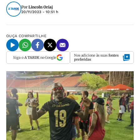
Por
Lincoln Oriaj
20/11/2023 - 10:51 h
OUÇA
COMPARTILHE
Nos adicione às suas
fontes
Siga o
A TARDE
no Google
preferidas