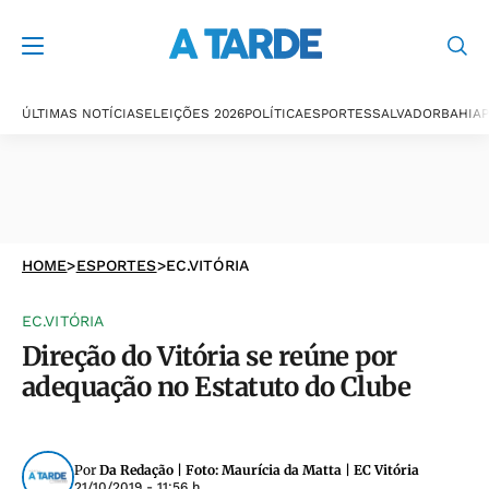
ÚLTIMAS NOTÍCIAS
ELEIÇÕES 2026
POLÍTICA
ESPORTES
SALVADOR
BAHIA
P
HOME
>
ESPORTES
>
EC.VITÓRIA
EC.VITÓRIA
Direção do Vitória se reúne por
adequação no Estatuto do Clube
Por
Da Redação | Foto: Maurícia da Matta | EC Vitória
21/10/2019 - 11:56 h