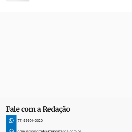
Fale com a Redação
(71) 99601-0020
jornalismoportal@grupoatarde.com.br