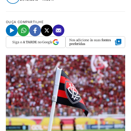
OUÇA
COMPARTILHE
Nos adicione às suas
fontes
Siga o
A TARDE
no Google
preferidas