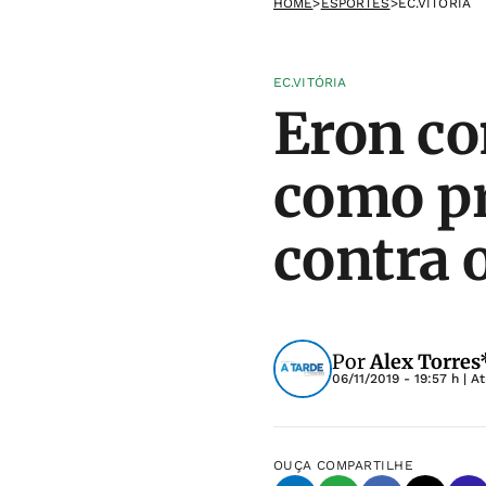
HOME
>
ESPORTES
>
EC.VITÓRIA
EC.VITÓRIA
Eron co
como pr
contra 
Por
Alex Torres
06/11/2019 - 19:57 h
| A
OUÇA
COMPARTILHE