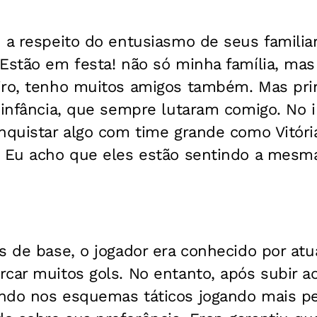
u a respeito do entusiasmo de seus famili
"Estão em festa! não só minha família, m
iro, tenho muitos amigos também. Mas pr
 infância, que sempre lutaram comigo. No in
nquistar algo com time grande como Vitória
. Eu acho que eles estão sentindo a mesm
s de base, o jogador era conhecido por atu
car muitos gols. No entanto, após subir ao 
ndo nos esquemas táticos jogando mais pe