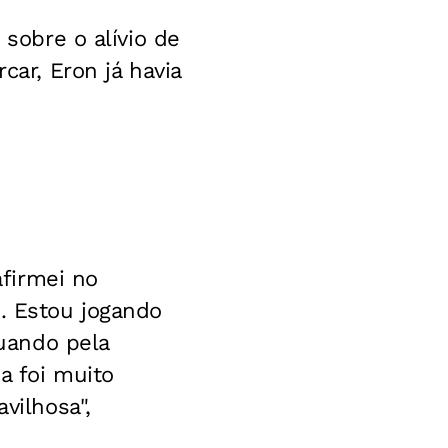
 sobre o alívio de
car, Eron já havia
firmei no
m. Estou jogando
uando pela
a foi muito
vilhosa",