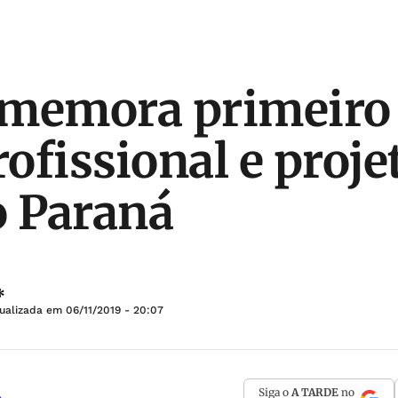
memora primeiro 
ofissional e proje
o Paraná
*
tualizada em
06/11/2019 - 20:07
Siga o
A TARDE
no