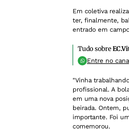
Em coletiva realiza
ter, finalmente, ba
entrado em campo 
Tudo sobre
EC.Vi
Entre no can
"Vinha trabalhand
profissional. A bo
em uma nova posiç
beirada. Ontem, pu
importante. Foi um
comemorou.