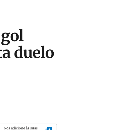
gol
ta duelo
Nos adicione às suas