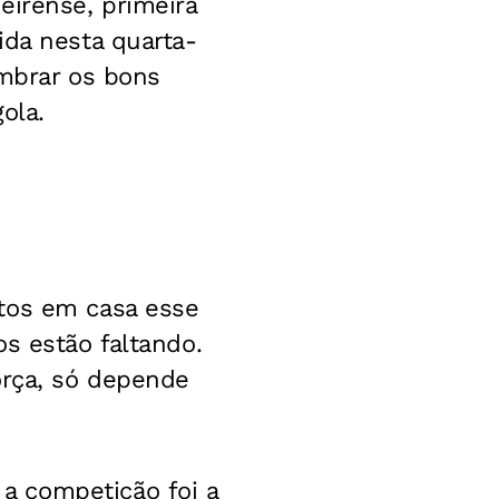
eirense, primeira
ida nesta quarta-
embrar os bons
ola.
itos em casa esse
s estão faltando.
orça, só depende
a competição foi a