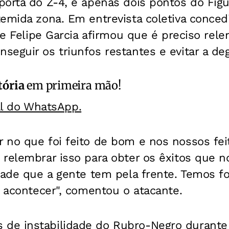
orta do Z-4, e apenas dois pontos do Figu
emida zona. Em entrevista coletiva conced
nte Felipe Garcia afirmou que é preciso rel
eguir os triunfos restantes e evitar a deg
tória
em primeira mão!
al do WhatsApp.
 no que foi feito de bom e nos nossos fe
relembrar isso para obter os êxitos que no
dade que a gente tem pela frente. Temos f
r acontecer", comentou o atacante.
e instabilidade do Rubro-Negro durante 