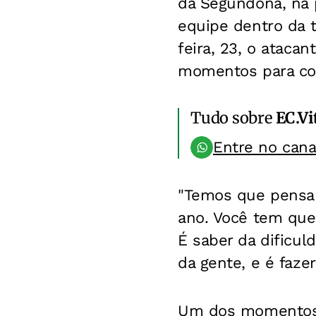
da Segundona, na p
equipe dentro da t
feira, 23, o ataca
momentos para cons
Tudo sobre
EC.Vi
Entre no can
"Temos que pensar
ano. Você tem que 
É saber da dificul
da gente, e é faze
Um dos momentos d