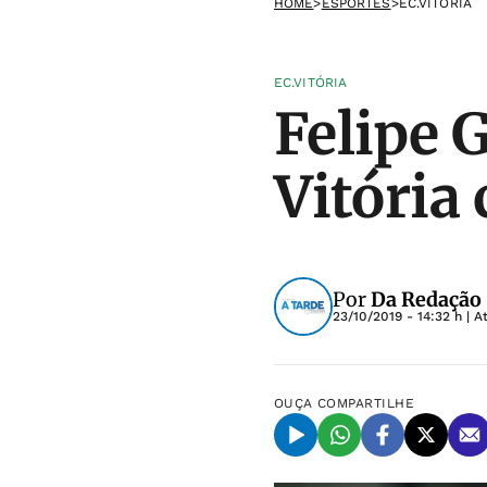
HOME
>
ESPORTES
>
EC.VITÓRIA
EC.VITÓRIA
Felipe 
Vitória 
Por
Da Redação
23/10/2019 - 14:32 h
| A
OUÇA
COMPARTILHE