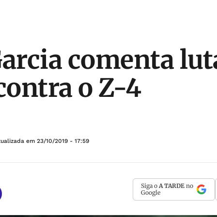
Garcia comenta lut
contra o Z-4
tualizada em
23/10/2019 - 17:59
Siga o
A TARDE
no
Google