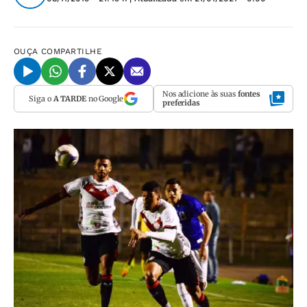
OUÇA
COMPARTILHE
Nos adicione às suas
fontes
Siga o
A TARDE
no Google
preferidas