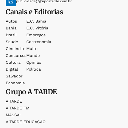
publicidade@grupoatarde.com.br
Canais e Editorias
Autos
E.c. Bahia
Bahia
E.c. Vitória
Brasil
Empregos
Saúde
Gastronomia
Cineinsite
Muito
Concursos
Mundo
Cultura
Opinião
Digital
Política
Salvador
Economia
Grupo
A TARDE
A TARDE
A TARDE FM
MASSA!
A TARDE EDUCAÇÃO