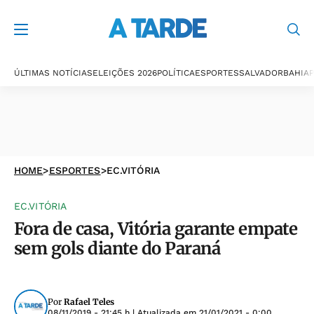
ÚLTIMAS NOTÍCIAS
ELEIÇÕES 2026
POLÍTICA
ESPORTES
SALVADOR
BAHIA
P
HOME
>
ESPORTES
>
EC.VITÓRIA
EC.VITÓRIA
Fora de casa, Vitória garante empate
sem gols diante do Paraná
Por
Rafael Teles
08/11/2019 - 21:45 h
| Atualizada em
21/01/2021 - 0:00