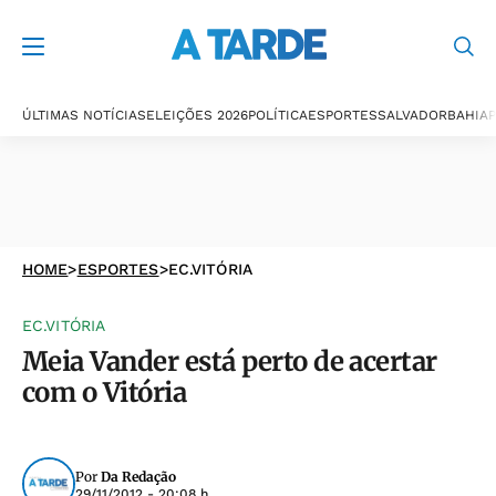
ÚLTIMAS NOTÍCIAS
ELEIÇÕES 2026
POLÍTICA
ESPORTES
SALVADOR
BAHIA
P
HOME
>
ESPORTES
>
EC.VITÓRIA
EC.VITÓRIA
Meia Vander está perto de acertar
com o Vitória
Por
Da Redação
29/11/2012 - 20:08 h