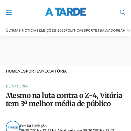
ÚLTIMAS NOTÍCIAS
ELEIÇÕES 2026
POLÍTICA
ESPORTES
SALVADOR
BAHIA
P
HOME
>
ESPORTES
>
EC.VITÓRIA
EC.VITÓRIA
Mesmo na luta contra o Z-4, Vitória
tem 3ª melhor média de público
Por
Da Redação
29/10/2019 - 17:51 h
| Atualizada em
29/10/2019 - 18:47