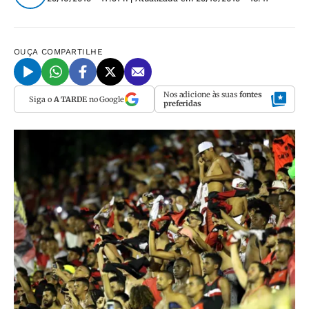
OUÇA
COMPARTILHE
Nos adicione às suas
fontes
Siga o
A TARDE
no Google
preferidas