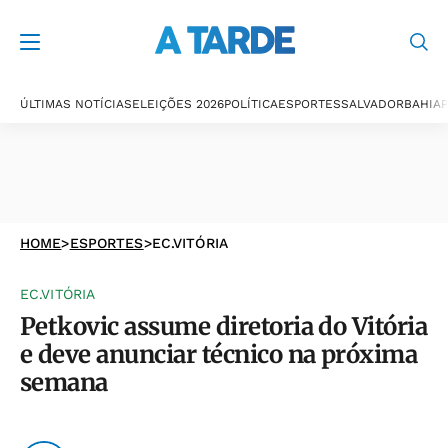
ÚLTIMAS NOTÍCIAS
ELEIÇÕES 2026
POLÍTICA
ESPORTES
SALVADOR
BAHIA
P
HOME
>
ESPORTES
>
EC.VITÓRIA
EC.VITÓRIA
Petkovic assume diretoria do Vitória
e deve anunciar técnico na próxima
semana