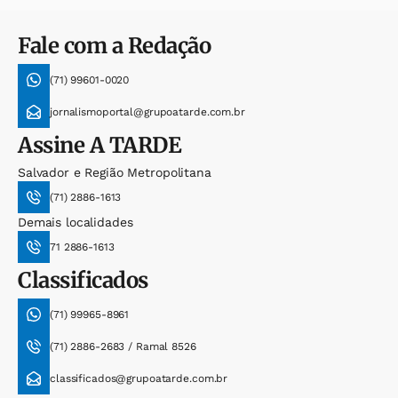
Fale com a Redação
(71) 99601-0020
jornalismoportal@grupoatarde.com.br
Assine
A TARDE
Salvador e Região Metropolitana
(71) 2886-1613
Demais localidades
71 2886-1613
Classificados
(71) 99965-8961
(71) 2886-2683 / Ramal 8526
classificados@grupoatarde.com.br