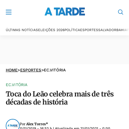
ÚLTIMAS NOTÍCIAS
ELEIÇÕES 2026
POLÍTICA
ESPORTES
SALVADOR
BAHIA
P
HOME
>
ESPORTES
>
EC.VITÓRIA
EC.VITÓRIA
Toca do Leão celebra mais de três
décadas de história
Por
Alex Torres*
11/11/2019 - 16:53 h
| Atualizada em
21/01/2021 - 0:00