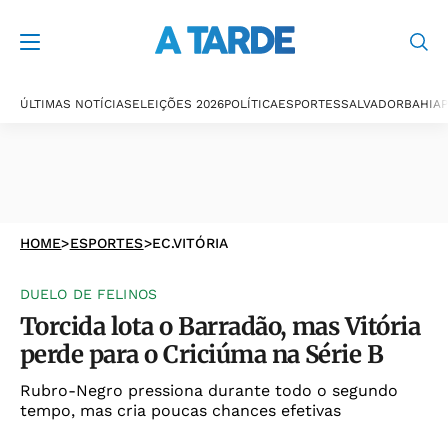
ÚLTIMAS NOTÍCIAS
ELEIÇÕES 2026
POLÍTICA
ESPORTES
SALVADOR
BAHIA
P
HOME
>
ESPORTES
>
EC.VITÓRIA
DUELO DE FELINOS
Torcida lota o Barradão, mas Vitória
perde para o Criciúma na Série B
Rubro-Negro pressiona durante todo o segundo
tempo, mas cria poucas chances efetivas