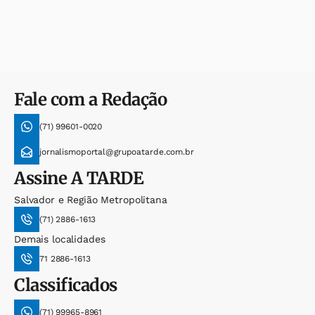
Fale com a Redação
(71) 99601-0020
jornalismoportal@grupoatarde.com.br
Assine
A TARDE
Salvador e Região Metropolitana
(71) 2886-1613
Demais localidades
71 2886-1613
Classificados
(71) 99965-8961