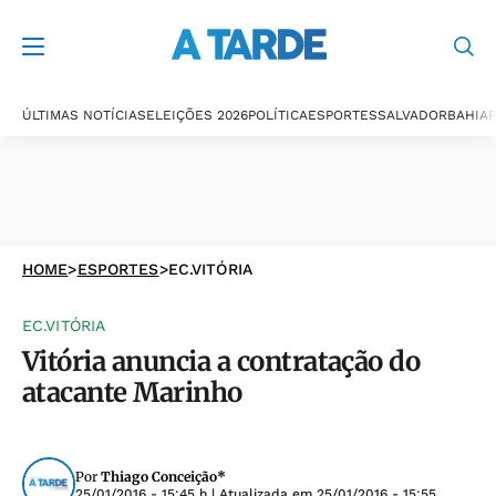
ÚLTIMAS NOTÍCIAS
ELEIÇÕES 2026
POLÍTICA
ESPORTES
SALVADOR
BAHIA
P
HOME
>
ESPORTES
>
EC.VITÓRIA
EC.VITÓRIA
Vitória anuncia a contratação do
atacante Marinho
Por
Thiago Conceição*
25/01/2016 - 15:45 h
| Atualizada em
25/01/2016 - 15:55