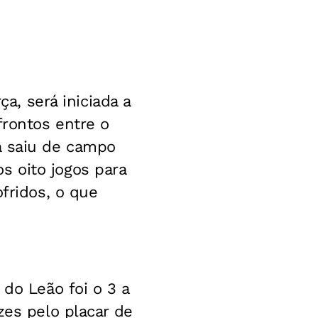
ça, será iniciada a
frontos entre o
á saiu de campo
 oito jogos para
ofridos, o que
 do Leão foi o 3 a
zes pelo placar de