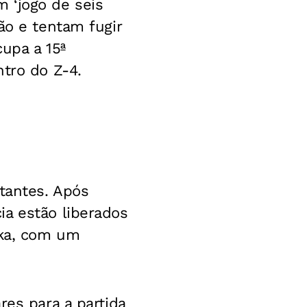
 ‘jogo de seis
ão e tentam fugir
upa a 15ª
ntro do Z-4.
rtantes. Após
ia estão liberados
aka, com um
res para a partida