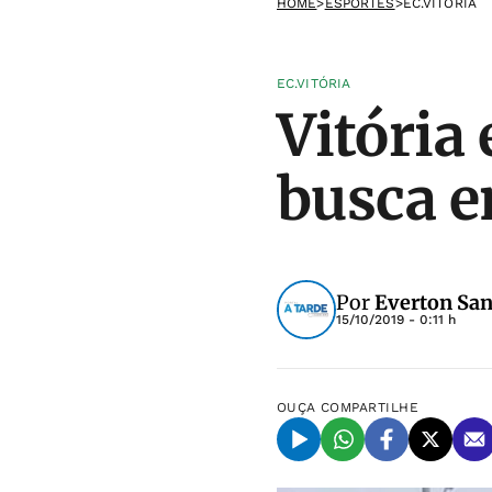
HOME
>
ESPORTES
>
EC.VITÓRIA
EC.VITÓRIA
Vitória
busca e
Por
Everton Sa
15/10/2019 - 0:11 h
OUÇA
COMPARTILHE