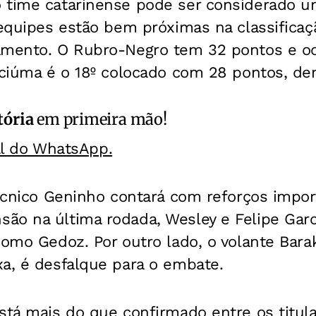
 time catarinense pode ser considerado um
 equipes estão bem próximas na classificaç
amento. O Rubro-Negro tem 32 pontos e oc
iciúma é o 18º colocado com 28 pontos, de
tória
em primeira mão!
al do WhatsApp.
técnico Geninho contará com reforços impo
ão na última rodada, Wesley e Felipe Garc
como Gedoz. Por outro lado, o volante Bar
xa, é desfalque para o embate.
stá mais do que confirmado entre os titula