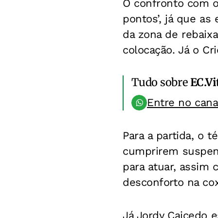
O confronto com o
pontos’, já que as
da zona de rebaix
colocação. Já o Cr
Tudo sobre
EC.Vi
Entre no can
Para a partida, o 
cumprirem suspens
para atuar, assim 
desconforto na co
Já Jordy Caicedo e