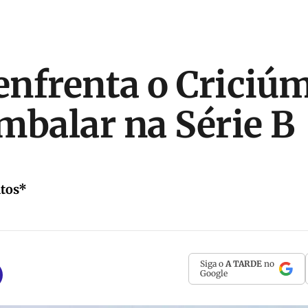
 enfrenta o Criciú
mbalar na Série B
ntos*
Siga o
A TARDE
no
Google