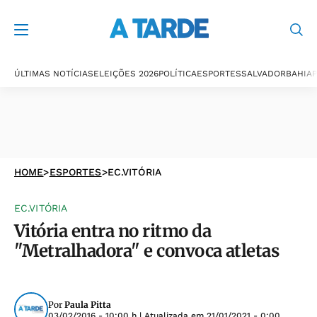
ÚLTIMAS NOTÍCIAS
ELEIÇÕES 2026
POLÍTICA
ESPORTES
SALVADOR
BAHIA
P
HOME
>
ESPORTES
>
EC.VITÓRIA
EC.VITÓRIA
Vitória entra no ritmo da
"Metralhadora" e convoca atletas
Por
Paula Pitta
03/02/2016 - 10:00 h
| Atualizada em
21/01/2021 - 0:00