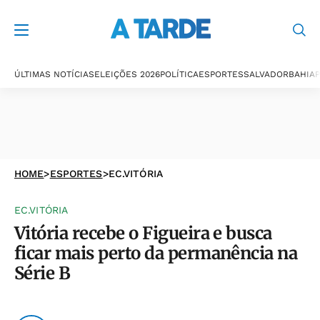
ÚLTIMAS NOTÍCIAS
ELEIÇÕES 2026
POLÍTICA
ESPORTES
SALVADOR
BAHIA
P
HOME
>
ESPORTES
>
EC.VITÓRIA
EC.VITÓRIA
Vitória recebe o Figueira e busca
ficar mais perto da permanência na
Série B