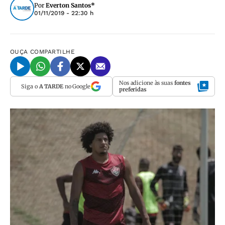
Por
Everton Santos*
01/11/2019 - 22:30 h
OUÇA
COMPARTILHE
Nos adicione às suas
fontes
Siga o
A TARDE
no Google
preferidas