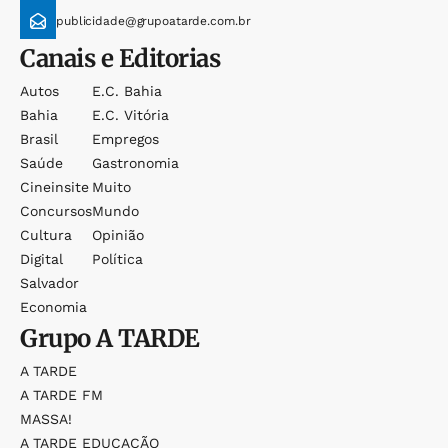
publicidade@grupoatarde.com.br
Canais e Editorias
Autos
E.c. Bahia
Bahia
E.c. Vitória
Brasil
Empregos
Saúde
Gastronomia
Cineinsite
Muito
Concursos
Mundo
Cultura
Opinião
Digital
Política
Salvador
Economia
Grupo
A TARDE
A TARDE
A TARDE FM
MASSA!
A TARDE EDUCAÇÃO