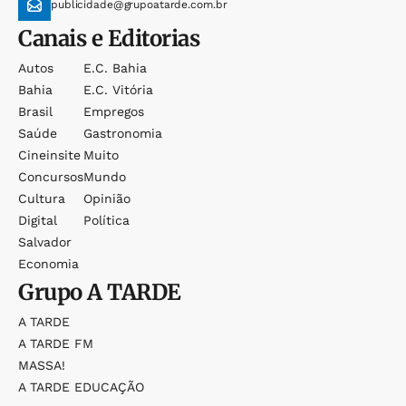
publicidade@grupoatarde.com.br
Canais e Editorias
Autos
E.c. Bahia
Bahia
E.c. Vitória
Brasil
Empregos
Saúde
Gastronomia
Cineinsite
Muito
Concursos
Mundo
Cultura
Opinião
Digital
Política
Salvador
Economia
Grupo
A TARDE
A TARDE
A TARDE FM
MASSA!
A TARDE EDUCAÇÃO