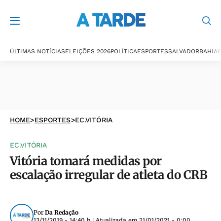
ÚLTIMAS NOTÍCIAS
ELEIÇÕES 2026
POLÍTICA
ESPORTES
SALVADOR
BAHIA
P
HOME
>
ESPORTES
>
EC.VITÓRIA
EC.VITÓRIA
Vitória tomará medidas por
escalação irregular de atleta do CRB
Por
Da Redação
13/11/2019 - 14:40 h
| Atualizada em
21/01/2021 - 0:00