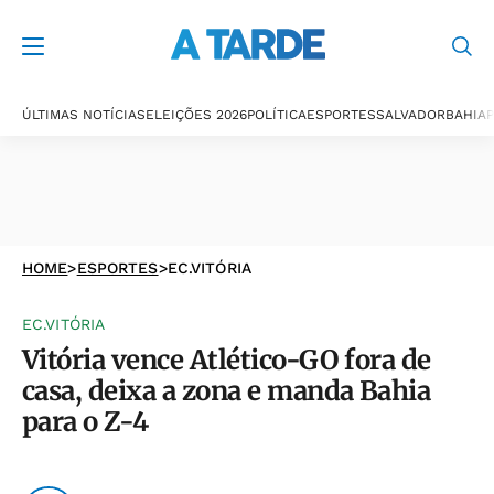
ÚLTIMAS NOTÍCIAS
ELEIÇÕES 2026
POLÍTICA
ESPORTES
SALVADOR
BAHIA
P
HOME
>
ESPORTES
>
EC.VITÓRIA
EC.VITÓRIA
Vitória vence Atlético-GO fora de
casa, deixa a zona e manda Bahia
para o Z-4