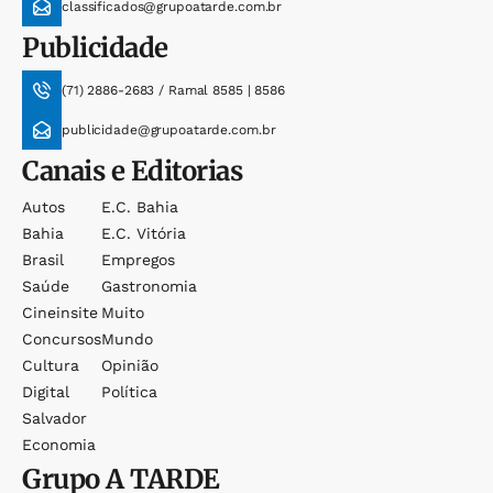
classificados@grupoatarde.com.br
Publicidade
(71) 2886-2683 / Ramal 8585 | 8586
publicidade@grupoatarde.com.br
Canais e Editorias
Autos
E.c. Bahia
Bahia
E.c. Vitória
Brasil
Empregos
Saúde
Gastronomia
Cineinsite
Muito
Concursos
Mundo
Cultura
Opinião
Digital
Política
Salvador
Economia
Grupo
A TARDE