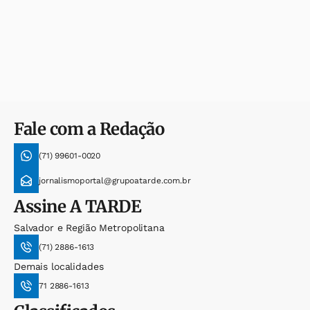
Fale com a Redação
(71) 99601-0020
jornalismoportal@grupoatarde.com.br
Assine
A TARDE
Salvador e Região Metropolitana
(71) 2886-1613
Demais localidades
71 2886-1613