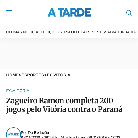
ÚLTIMAS NOTÍCIAS
ELEIÇÕES 2026
POLÍTICA
ESPORTES
SALVADOR
BAHIA
P
HOME
>
ESPORTES
>
EC.VITÓRIA
EC.VITÓRIA
Zagueiro Ramon completa 200
jogos pelo Vitória contra o Paraná
Por
Da Redação
08/11/2019 - 16:28 h
| Atualizada em
08/11/2019 - 17:32