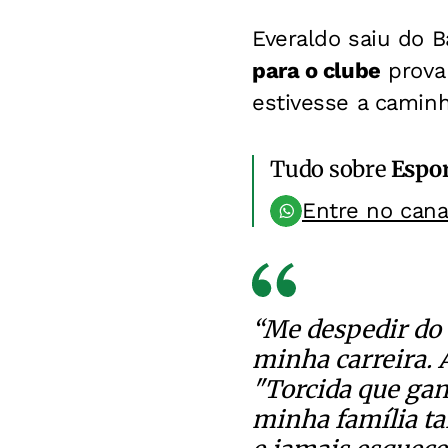
Everaldo saiu do B
para o clube
prova 
estivesse a camin
Tudo sobre
Espo
Entre no can
“Me despedir do 
minha carreira. 
"Torcida que gan
minha família t