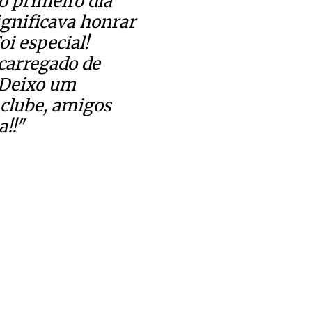
o primeiro dia
significava honrar
i especial!
 carregado de
. Deixo um
 clube, amigos
a!!"