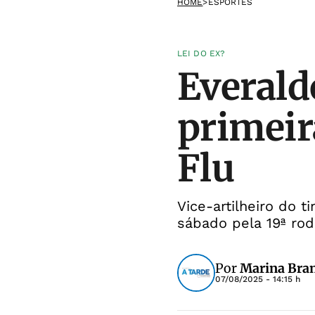
HOME
>
ESPORTES
LEI DO EX?
Everald
primeir
Flu
Vice-artilheiro do 
sábado pela 19ª rod
Por
Marina Bra
07/08/2025 - 14:15 h