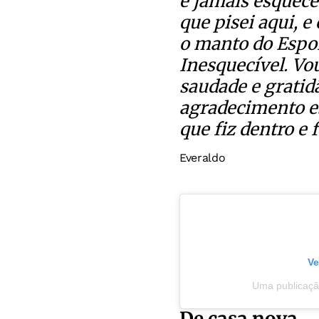
e jamais esquece
que pisei aqui, e
o manto do Espor
Inesquecível. Vo
saudade e gratid
agradecimento es
que fiz dentro e 
Everaldo
Ve
Uma publicaçã
De casa nova