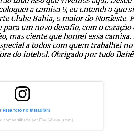
rão tudo isso que vivemos aqui. Desde 
 coloquei a camisa 9, eu entendi o que 
te Clube Bahia, o maior do Nordeste. Fo
u para um novo desafio, com o coração
ão, mas ciente que honrei essa camisa
pecial a todos com quem trabalhei no
fora do futebol. Obrigado por tudo Bahê
r essa foto no Instagram
o compartilhada por Eve (@eve_stum)