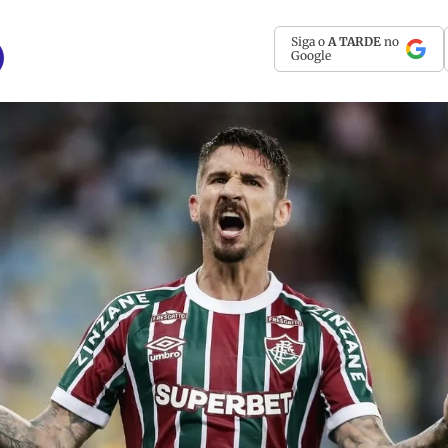
Siga o
A TARDE
no
Google