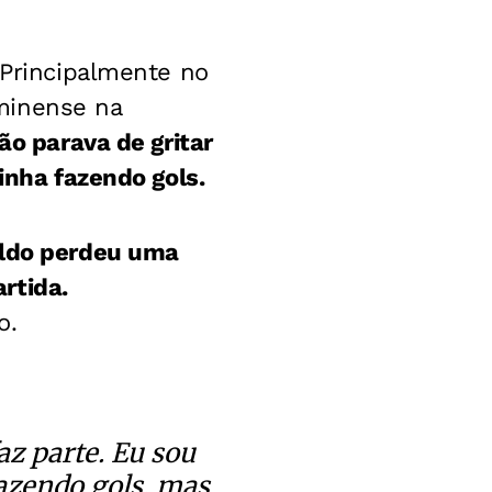
 Principalmente no
minense na
ão parava de gritar
inha fazendo gols.
ldo perdeu uma
rtida.
o.
az parte. Eu sou
fazendo gols, mas