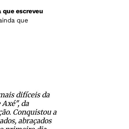
 que escreveu
 ainda que
ais difíceis da
 Axé", da
ção. Conquistou a
ados, abraçados