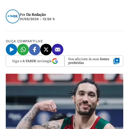
Por
Da Redação
31/05/2024 - 12:50 h
OUÇA
COMPARTILHE
Nos adicione às suas
fontes
Siga o
A TARDE
no Google
preferidas