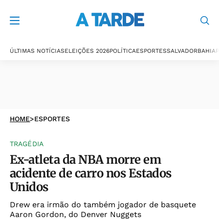
ÚLTIMAS NOTÍCIAS
ELEIÇÕES 2026
POLÍTICA
ESPORTES
SALVADOR
BAHIA
P
HOME
>
ESPORTES
TRAGÉDIA
Ex-atleta da NBA morre em
acidente de carro nos Estados
Unidos
Drew era irmão do também jogador de basquete
Aaron Gordon, do Denver Nuggets