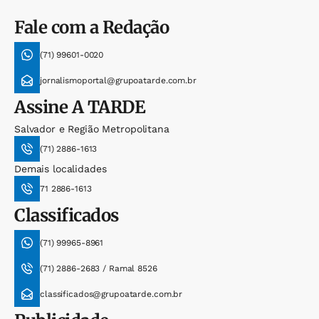
Fale com a Redação
(71) 99601-0020
jornalismoportal@grupoatarde.com.br
Assine
A TARDE
Salvador e Região Metropolitana
(71) 2886-1613
Demais localidades
71 2886-1613
Classificados
(71) 99965-8961
(71) 2886-2683 / Ramal 8526
classificados@grupoatarde.com.br