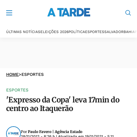
ÚLTIMAS NOTÍCIAS
ELEIÇÕES 2026
POLÍTICA
ESPORTES
SALVADOR
BAHIA
P
HOME
>
ESPORTES
ESPORTES
'Expresso da Copa' leva 17min do
centro ao Itaquerão
Por
Paulo Favero | Agência Estado
28/11/2012 - 8:26 h
| Atualizada em
19/11/2021 - 5:11