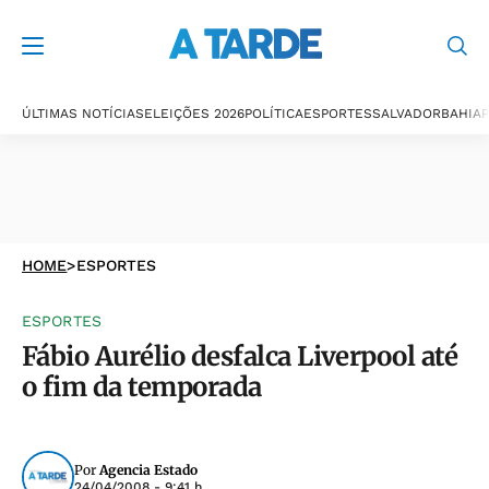
ÚLTIMAS NOTÍCIAS
ELEIÇÕES 2026
POLÍTICA
ESPORTES
SALVADOR
BAHIA
P
HOME
>
ESPORTES
ESPORTES
Fábio Aurélio desfalca Liverpool até
o fim da temporada
Por
Agencia Estado
24/04/2008 - 9:41 h