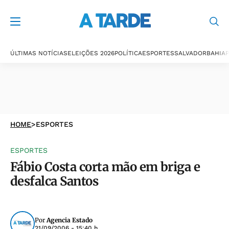
ÚLTIMAS NOTÍCIAS
ELEIÇÕES 2026
POLÍTICA
ESPORTES
SALVADOR
BAHIA
P
HOME
>
ESPORTES
ESPORTES
Fábio Costa corta mão em briga e
desfalca Santos
Por
Agencia Estado
21/09/2006 - 15:40 h